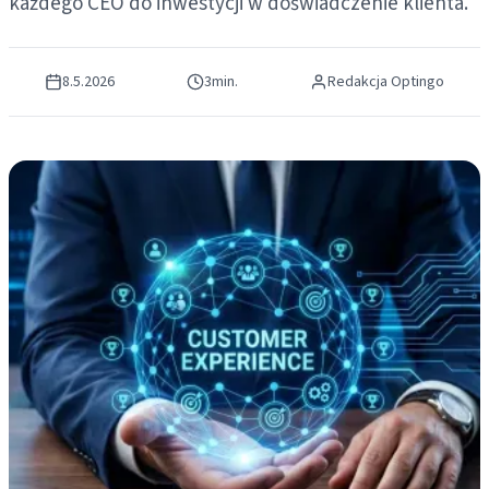
każdego CEO do inwestycji w doświadczenie klienta.
8.5.2026
3
min.
Redakcja Optingo