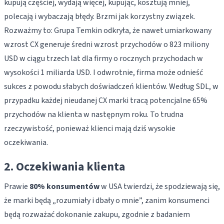
kupują częściej, wydają więcej, kupując, kosztują mniej,
polecają i wybaczają błędy. Brzmi jak korzystny związek.
Rozważmy to: Grupa Temkin odkryła, że ​​nawet umiarkowany
wzrost CX generuje średni wzrost przychodów o 823 miliony
USD w ciągu trzech lat dla firmy o rocznych przychodach w
wysokości 1 miliarda USD. I odwrotnie, firma może odnieść
sukces z powodu słabych doświadczeń klientów. Według SDL, w
przypadku każdej nieudanej CX marki tracą potencjalne 65%
przychodów na klienta w następnym roku. To trudna
rzeczywistość, ponieważ klienci mają dziś wysokie
oczekiwania.
2. Oczekiwania klienta
Prawie
80% konsumentów
w USA twierdzi, że spodziewają się,
że marki będą „rozumiały i dbały o mnie”, zanim konsumenci
będą rozważać dokonanie zakupu, zgodnie z badaniem