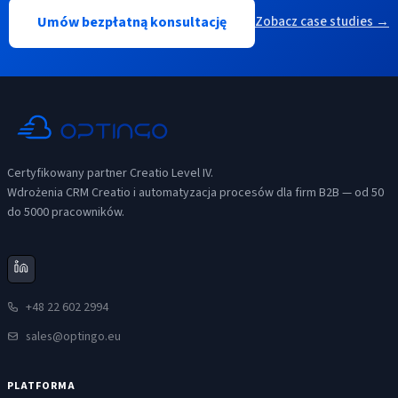
Umów bezpłatną konsultację
Zobacz case studies →
Certyfikowany partner Creatio Level IV.
Wdrożenia CRM Creatio i automatyzacja procesów dla firm B2B — od 50
do 5000 pracowników.
+48 22 602 2994
sales@optingo.eu
PLATFORMA