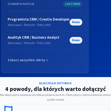
OTWARTE POZYCJE
2 AKTYWNE
Programista CRM / Creatio Developer
Nowe
Warszawa / Remote · Pełny etat
Analityk CRM / Business Analyst
Nowe
Warszawa / Remote · Pełny etat
Zobacz wszystkie oferty
→
DLACZEGO OPTINGO
4 powody, dla których warto dołączyć
Nie obiecujemy korposali ani piłkarzyków w kuchni. Obiecujemy realne doświadczenie i
szybki rozwój.