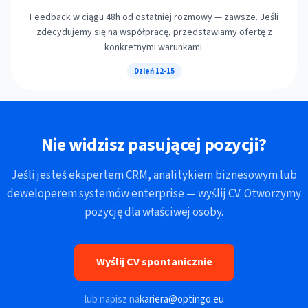
Feedback w ciągu 48h od ostatniej rozmowy — zawsze. Jeśli
zdecydujemy się na współpracę, przedstawiamy ofertę z
konkretnymi warunkami.
Dzień 12-15
Nie widzisz pasującej pozycji?
Jeśli jesteś ekspertem CRM, analitykiem biznesowym lub
deweloperem systemów enterprise — wyślij CV. Otworzymy
pozycję dla właściwej osoby.
Wyślij CV spontanicznie
lub napisz na
kariera@optingo.eu