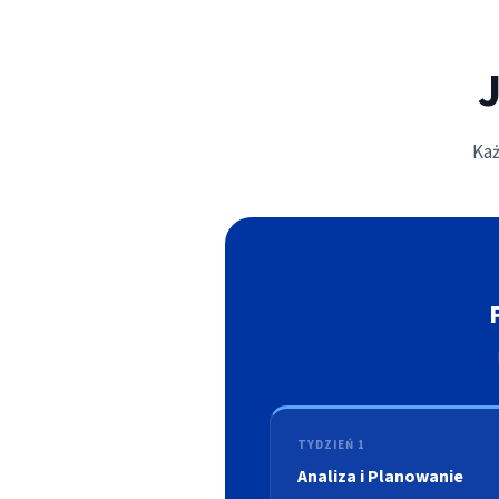
Każ
TYDZIEŃ 1
Analiza i Planowanie