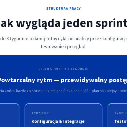
STRUKTURA PRACY
Jak wygląda jeden sprint
de 3 tygodnie to kompletny cykl: od analizy przez konfiguracj
testowanie i przegląd.
JEDEN SPRINT = 3 TYGODNIE
Powtarzalny rytm — przewidywalny postę
Na końcu każdego sprintu: działająca funkcjonalność + plan na kolejny sprin
TYDZIEŃ 2
TYDZIE
Konfiguracja & Integracje
Testo