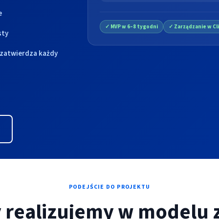
e
✓ MVP w 6–8 tygodni
✓ Zarządzanie w Cl
sty
 zatwierdza każdy
PODEJŚCIE DO PROJEKTU
y realizujemy w modelu