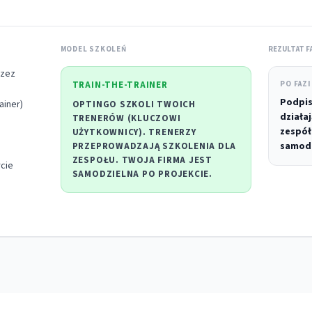
MODEL SZKOLEŃ
REZULTAT F
rzez
TRAIN-THE-TRAINER
PO FAZI
Podpis
ainer)
OPTINGO SZKOLI
TWOICH
działa
TRENERÓW
(KLUCZOWI
zespół
UŻYTKOWNICY). TRENERZY
samodz
PRZEPROWADZAJĄ SZKOLENIA DLA
ZESPOŁU. TWOJA FIRMA JEST
cie
SAMODZIELNA PO PROJEKCIE.