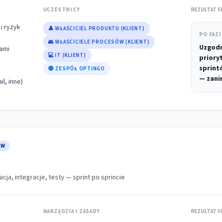
UCZESTNICY
REZULTAT F
 i ryzyk
👤 WŁAŚCICIEL PRODUKTU (KLIENT)
PO FAZI
👥 WŁAŚCICIELE PROCESÓW (KLIENT)
Uzgodn
ami
💻 IT (KLIENT)
priory
sprint
🔵 ZESPÓŁ OPTINGO
— zani
l, inne)
ÓW
acja, integracje, testy — sprint po sprincie
NARZĘDZIA I ZASADY
REZULTAT F