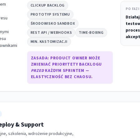
pem
CLICKUP BACKLOG
PO FAZI
PROTOTYP SYSTEMU
Działa
resu
testow
ŚRODOWISKO SANDBOX
proces
znymi
REST API / WEBHOOKS
TIME-BOXING
akcept
esu
MIN. KASTOMIZACJI
kownikami
ZASADA:
PRODUCT OWNER MOŻE
ZMIENIAĆ PRIORYTETY BACKLOGU
PRZED
KAŻDYM SPRINTEM —
ELASTYCZNOŚĆ BEZ CHAOSU.
Deploy & Support
jne, szkolenia, wdrożenie produkcyjne,