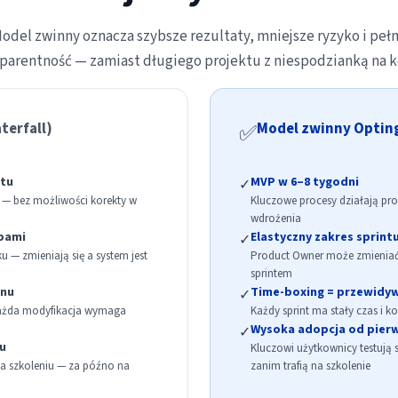
odel zwinny oznacza szybsze rezultaty, mniejsze ryzyko i peł
parentność — zamiast długiego projektu z niespodzianką na 
terfall)
✅
Model zwinny Optin
ktu
MVP w 6–8 tygodni
✓
 — bez możliwości korekty w
Kluczowe procesy działają pro
wdrożenia
ebami
Elastyczny zakres sprint
✓
 — zmieniają się a system jest
Product Owner może zmieniać
sprintem
inu
Time-boxing = przewidy
✓
każda modyfikacja wymaga
Każdy sprint ma stały czas i k
Wysoka adopcja od pier
✓
u
Kluczowi użytkownicy testują 
a szkoleniu — za późno na
zanim trafią na szkolenie