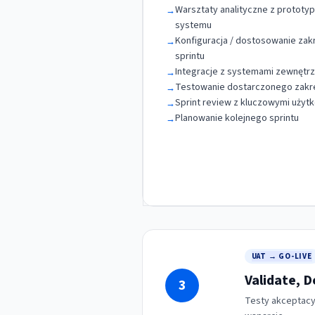
Warsztaty analityczne z prototy
→
systemu
Konfiguracja / dostosowanie zak
→
sprintu
Integracje z systemami zewnętr
→
Testowanie dostarczonego zakr
→
Sprint review z kluczowymi użyt
→
Planowanie kolejnego sprintu
→
UAT → GO-LIVE
Validate, 
3
Testy akceptacy