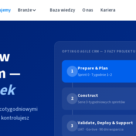
ujemy
Branże
Baza wiedzy
O nas
Kariera
 w
OPTINGO AGILE CRM — 3 FAZY PROJEKTU
m —
Prepare & Plan
1
Sprint 0 · Tygodnie 1–2
nek
Construct
2
Serie 3-tygodniowych sprintów
z cotygodniowymi
 kontrolujesz
Validate, Deploy & Support
3
UAT · Go-live · 90 dni wsparcia