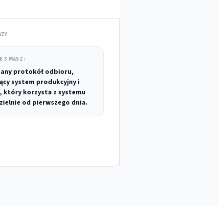
AZY
E 3 MASZ:
any protokół odbioru,
jący system produkcyjny i
, który korzysta z systemu
ielnie od pierwszego dnia.