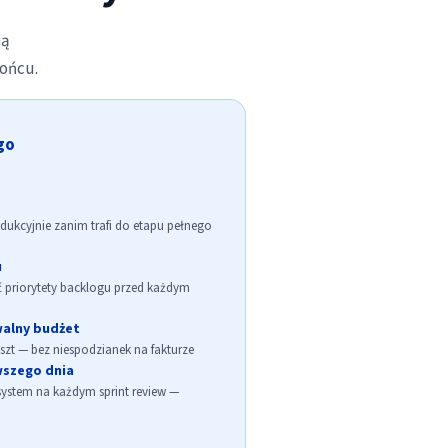
ną
końcu.
go
dukcyjnie zanim trafi do etapu pełnego
u
 priorytety backlogu przed każdym
walny budżet
oszt — bez niespodzianek na fakturze
wszego dnia
system na każdym sprint review —