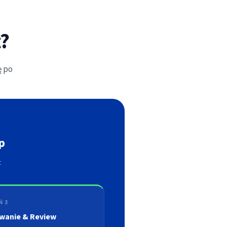
?
ę po
p
t
Ń 3
wanie & Review