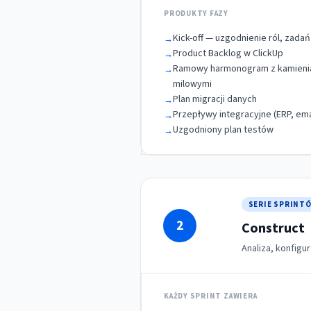
PRODUKTY FAZY
Kick-off — uzgodnienie ról, zadań
→
Product Backlog w ClickUp
→
Ramowy harmonogram z kamieni
→
milowymi
Plan migracji danych
→
Przepływy integracyjne (ERP, emai
→
Uzgodniony plan testów
→
SERIE SPRINT
2
Construct
Analiza, konfigur
KAŻDY SPRINT ZAWIERA