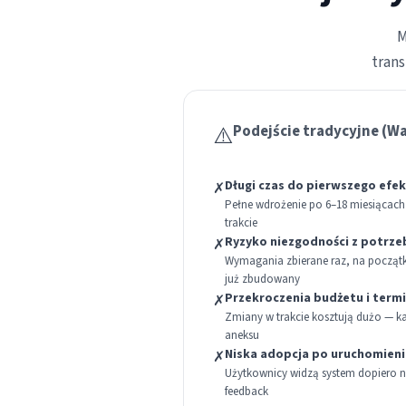
M
trans
⚠️
Podejście tradycyjne (Wa
Długi czas do pierwszego efe
✗
Pełne wdrożenie po 6–18 miesiącach
trakcie
Ryzyko niezgodności z potrz
✗
Wymagania zbierane raz, na początku
już zbudowany
Przekroczenia budżetu i term
✗
Zmiany w trakcie kosztują dużo — 
aneksu
Niska adopcja po uruchomieni
✗
Użytkownicy widzą system dopiero n
feedback