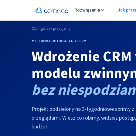
Rozwiązania
Jak prac
Optingo
/
Jak pracujemy
METODYKA OPTINGO AGILE CRM
Wdrożenie CRM
modelu zwinny
bez niespodzia
Projekt podzielony na 3-tygodniowe sprinty 
przeglądami. Wiesz co robimy, widzisz postęp,
budżet.