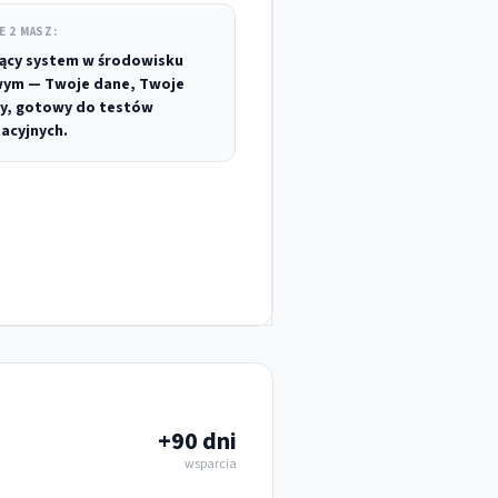
E 2 MASZ:
jący system w środowisku
ym — Twoje dane, Twoje
y, gotowy do testów
acyjnych.
+90 dni
wsparcia