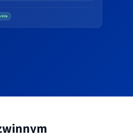
ickUp
 zwinnym