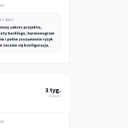
AZY
E 1 MASZ:
iony zakres projektu,
tety backlogu, harmonogram
ów i pełne zrozumienie ryzyk
m zacznie się konfiguracja.
3 tyg.
na sprint
AZY