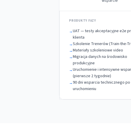
wsparcie
PRODUKTY FAZY
UAT — testy akceptacyjne e2e p
→
klienta
Szkolenie Trenerów (Train-the-Tr
→
Materiały szkoleniowe video
→
Migracja danych na środowisko
→
produkcyjne
Uruchomienie i intensywne wspar
→
(pierwsze 2 tygodnie)
90 dni wsparcia technicznego po
→
uruchomieniu