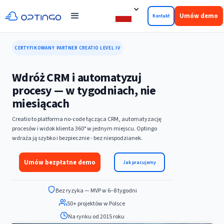
Umów demo
Kontakt
CERTYFIKOWANY PARTNER CREATIO LEVEL IV
Wdróż CRM i automatyzuj
procesy — w tygodniach, nie
miesiącach
Creatio to platforma no-code łącząca CRM, automatyzację
procesów i widok klienta 360° w jednym miejscu. Optingo
wdraża ją szybko i bezpiecznie - bez niespodzianek.
Umów bezpłatne demo
Jak pracujemy
Bez ryzyka — MVP w 6–8 tygodni
50+ projektów w Polsce
Na rynku od 2015 roku