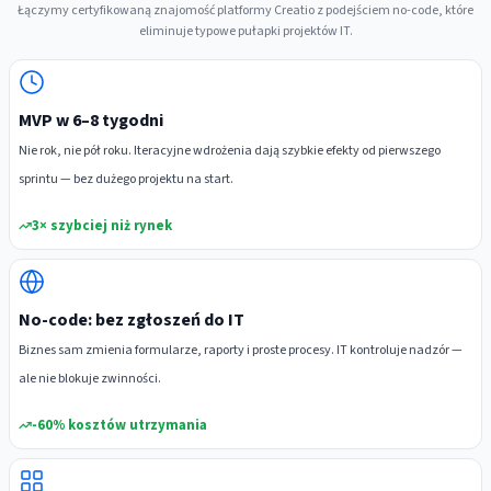
Łączymy certyfikowaną znajomość platformy Creatio z podejściem no-code, które
eliminuje typowe pułapki projektów IT.
MVP w 6–8 tygodni
Nie rok, nie pół roku. Iteracyjne wdrożenia dają szybkie efekty od pierwszego
sprintu — bez dużego projektu na start.
3× szybciej niż rynek
No-code: bez zgłoszeń do IT
Biznes sam zmienia formularze, raporty i proste procesy. IT kontroluje nadzór —
ale nie blokuje zwinności.
-60% kosztów utrzymania