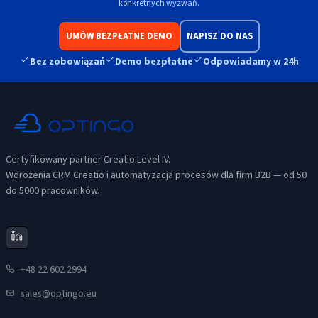
konkretnych wyzwań.
UMÓW BEZPŁATNE DEMO
NAPISZ DO NAS
Bez zobowiązań
Demo bezpłatne
Odpowiadamy w 24h
Certyfikowany partner Creatio Level IV.
Wdrożenia CRM Creatio i automatyzacja procesów dla firm B2B — od 50
do 5000 pracowników.
+48 22 602 2994
sales@optingo.eu