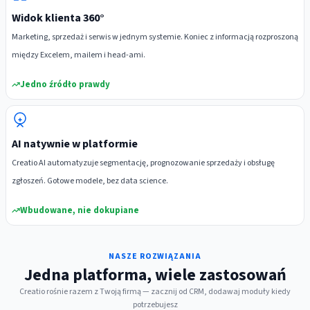
Widok klienta 360°
Marketing, sprzedaż i serwis w jednym systemie. Koniec z informacją rozproszoną
między Excelem, mailem i head-ami.
Jedno źródło prawdy
AI natywnie w platformie
Creatio AI automatyzuje segmentację, prognozowanie sprzedaży i obsługę
zgłoszeń. Gotowe modele, bez data science.
Wbudowane, nie dokupiane
NASZE ROZWIĄZANIA
Jedna platforma, wiele zastosowań
Creatio rośnie razem z Twoją firmą — zacznij od CRM, dodawaj moduły kiedy
potrzebujesz