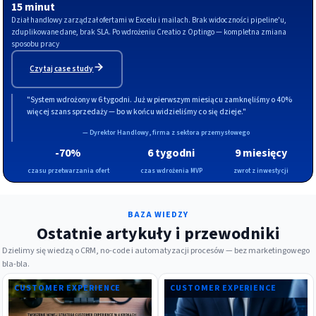
15 minut
Dział handlowy zarządzał ofertami w Excelu i mailach. Brak widoczności pipeline'u,
zduplikowane dane, brak SLA. Po wdrożeniu Creatio z Optingo — kompletna zmiana
sposobu pracy
Czytaj case study
"System wdrożony w 6 tygodni. Już w pierwszym miesiącu zamknęliśmy o 40%
więcej szans sprzedaży — bo w końcu widzieliśmy co się dzieje."
— Dyrektor Handlowy, firma z sektora przemysłowego
-70%
6 tygodni
9 miesięcy
czasu przetwarzania ofert
czas wdrożenia MVP
zwrot z inwestycji
BAZA WIEDZY
Ostatnie artykuły i przewodniki
Dzielimy się wiedzą o CRM, no-code i automatyzacji procesów — bez marketingowego
bla-bla.
CUSTOMER EXPERIENCE
CUSTOMER EXPERIENCE