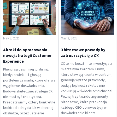
May 8, 2026
May 8, 2026
4 kroki do opracowania
3 biznesowe powody by
nowej strategii Customer
zatroszczyć się o CX
Experience
CX to nie koszt — to inwestycja z
mierzalnym zwrotem. Firmy,
Klienci są dziś mniej lojalni niż
które stawiają klienta w centrum,
kiedykolwiek — i głosują
generują wyższe przychody,
portfelem za marki, które oferują
budują lojalność i skutecznie
wyjątkowe doświadczenia.
konkurują w świecie omnichannel.
Budowa skutecznej strategii CX
Poznaj trzy twarde argumenty
nie musi być chaotyczna.
biznesowe, które przekonają
Przedstawiamy cztery konkretne
każdego CEO do inwestycji w
kroki: od odkrycia luk w obecnej
doświadczenie klienta.
obsłudze, przez ustalenie