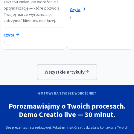
zakresu zmian, po wdrożenie i
optymalizację — które pozwolą
Czytaj
Twojej marce wyróżnić się i
3
zatrzymać klientów na dłużej.
Czytaj
3
Wszystkie artykuły
GOTOWY NA SZYBSZE WDROŻENIE?
Porozmawiajmy o Twoich procesach.
Demo Creatio live — 30 minut.
Bez prezentacji sprzedażowej. Pokażemy jak Creatio działa w kontekście Twoich