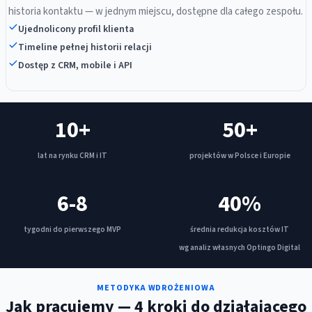
historia kontaktu — w jednym miejscu, dostępne dla całego zespołu.
Ujednolicony profil klienta
Timeline pełnej historii relacji
Dostęp z CRM, mobile i API
10+
50+
lat na rynku CRM i IT
projektów w Polsce i Europie
6-8
40%
tygodni do pierwszego MVP
‍średnia redukcja kosztów IT
wg analiz własnych Optingo Digital
METODYKA WDROŻENIOWA
Jak pracujemy — 4 kroki do działającego