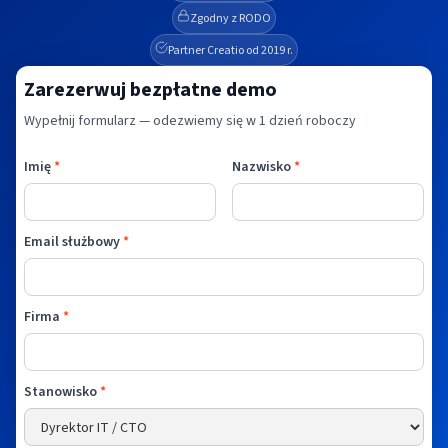
Zgodny z RODO
Partner Creatio od 2019 r.
Zarezerwuj bezpłatne demo
Wypełnij formularz — odezwiemy się w 1 dzień roboczy
Imię
*
Nazwisko
*
Email służbowy
*
Firma
*
Stanowisko
*