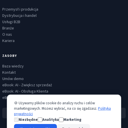
Przemysł i produkcja
Dystrybucja i handel
Usługi B2B
Branże
O nas
Kariera
ZASOBY
Baza wiedzy
Kontakt
Umów demo
eBook: AI - Zwiększ sprzedaż
eBook: AI - Obsługa Klienta
eBook: AI - Skalowalna komunikacja
🍪 Używamy plików cookie do analizy ruchu i celów
marketingowych. Możesz wybrać, na co się zgadzasz.
Polityka
Creatio Level IV Partner
prywatności
Niezbędne
Analityka
Marketing