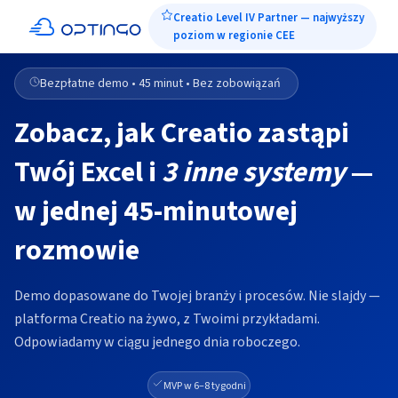
Creatio Level IV Partner — najwyższy
poziom w regionie CEE
Bezpłatne demo • 45 minut • Bez zobowiązań
Zobacz, jak Creatio zastąpi
Twój Excel i
3 inne systemy
—
w jednej 45-minutowej
rozmowie
Demo dopasowane do Twojej branży i procesów. Nie slajdy —
platforma Creatio na żywo, z Twoimi przykładami.
Odpowiadamy w ciągu jednego dnia roboczego.
MVP w 6–8 tygodni