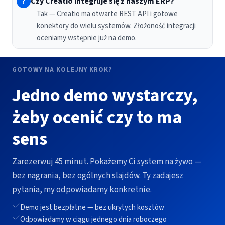
?
Czy Creatio integruje się z naszym ERP?
Tak — Creatio ma otwarte REST API i gotowe
konektory do wielu systemów. Złożoność integracji
oceniamy wstępnie już na demo.
GOTOWY NA KOLEJNY KROK?
Jedno demo wystarczy,
żeby ocenić czy to ma
sens
Zarezerwuj 45 minut. Pokażemy Ci system na żywo —
bez nagrania, bez ogólnych slajdów. Ty zadajesz
pytania, my odpowiadamy konkretnie.
Demo jest bezpłatne — bez ukrytych kosztów
Odpowiadamy w ciągu jednego dnia roboczego