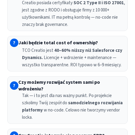
Creatio posiada certyfikaty
SOC 2 Type II i ISO 27001
,
jest zgodne z RODO i obsługuje firmy z 10 000+
użytkownikami. IT ma pełną kontrolę — no-code nie
znaczy brak governance.
?
Jaki będzie total cost of ownership?
TCO Creatio jest
40–60% niższy niż Salesforce czy
Dynamics.
Licencje + wdrożenie + maintenance —
wszystko transparentne. ROI typowo w 6–9 miesięcy.
Czy możemy rozwijać system sami po
?
wdrożeniu?
Tak — i to jest dla nas ważny punkt. Po projekcie
szkolimy Twój zespół do
samodzielnego rozwijania
platformy
w no-code. Celowo nie tworzymy vendor
locka.