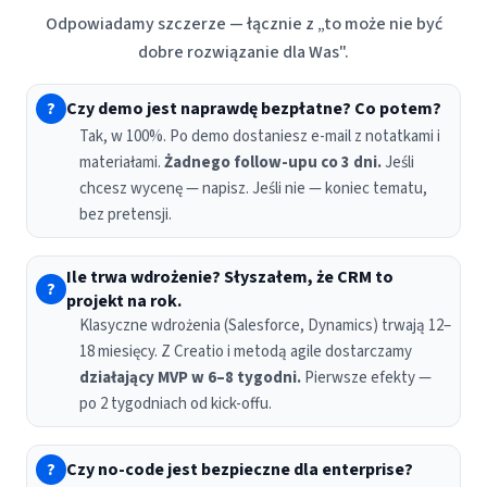
Odpowiadamy szczerze — łącznie z „to może nie być
dobre rozwiązanie dla Was".
?
Czy demo jest naprawdę bezpłatne? Co potem?
Tak, w 100%. Po demo dostaniesz e-mail z notatkami i
materiałami.
Żadnego follow-upu co 3 dni.
Jeśli
chcesz wycenę — napisz. Jeśli nie — koniec tematu,
bez pretensji.
Ile trwa wdrożenie? Słyszałem, że CRM to
?
projekt na rok.
Klasyczne wdrożenia (Salesforce, Dynamics) trwają 12–
18 miesięcy. Z Creatio i metodą agile dostarczamy
działający MVP w 6–8 tygodni.
Pierwsze efekty —
po 2 tygodniach od kick-offu.
?
Czy no-code jest bezpieczne dla enterprise?