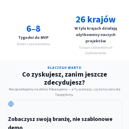
26 krajów
6–8
W tylu krajach działają
użytkownicy naszych
Tygodni do MVP
projektów
Średni czas wdrożenia
Tysiące zadowolonych
użytkowników
DLACZEGO WARTO
Co zyskujesz, zanim jeszcze
zdecydujesz?
Nie sprzedajemy na demo. Pokazujemy — a Ty oceniasz, czy to ma sens dla
Twojej firmy.
Zobaczysz swoją branżę, nie szablonowe
demo