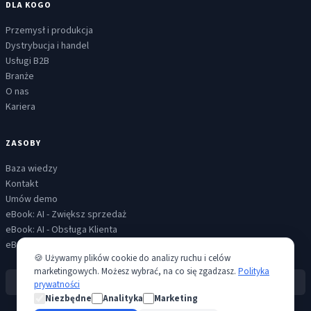
DLA KOGO
Przemysł i produkcja
Dystrybucja i handel
Usługi B2B
Branże
O nas
Kariera
ZASOBY
Baza wiedzy
Kontakt
Umów demo
eBook: AI - Zwiększ sprzedaż
eBook: AI - Obsługa Klienta
eBook: AI - Skalowalna komunikacja
🍪 Używamy plików cookie do analizy ruchu i celów
marketingowych. Możesz wybrać, na co się zgadzasz.
Polityka
Creatio Level IV Partner
prywatności
Niezbędne
Analityka
Marketing