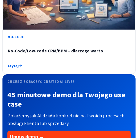
NO-CODE
No-Code/Low-code CRM/BPM – dlaczego warto
Czytaj
CHCESZ ZOBACZYĆ CREATIO AI LIVE?
45 minutowe demo dla Twojego use
case
Pokażemy jak AI działa konkretnie na Twoich procesach
obsługi klienta lub sprzedaży.
Umów demo →