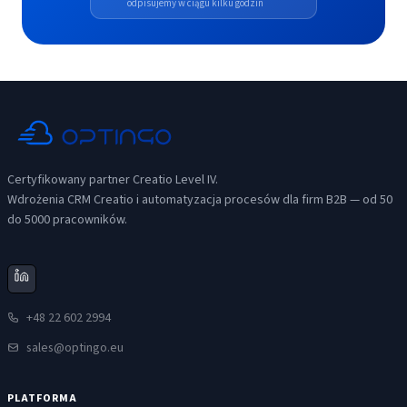
odpisujemy w ciągu kilku godzin
Certyfikowany partner Creatio Level IV.
Wdrożenia CRM Creatio i automatyzacja procesów dla firm B2B — od 50
do 5000 pracowników.
+48 22 602 2994
sales@optingo.eu
PLATFORMA