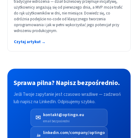
tradycyjne wdrożenia — dział biznesowy przejmuje inicjatywę,
użytkownicy angażują się od pierwszego dnia, a MVP może trafić
do rąk użytkowników w dni, nie miesiące. Dowiedz się, co
odróżnia podejście no-code od klasycznego tworzenia
oprogramowania i jak w pełni wykorzystać jego potencjał przy
wdrożeniu produkcyjnym.
Czytaj artykuł →
Sprawa pilna? Napisz bezpośrednio.
Jeśli Twoje zapytanie jest czasowo wrażliwe — zadzwoń
lub napisz na LinkedIn. Odpisujemy szybko.
kontakt@optingo.eu
✉️
email bezpośredni
linkedin.com/company/optingo
in