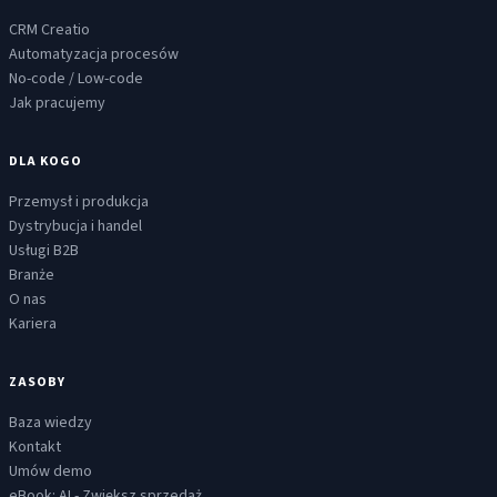
CRM Creatio
Automatyzacja procesów
No-code / Low-code
Jak pracujemy
DLA KOGO
Przemysł i produkcja
Dystrybucja i handel
Usługi B2B
Branże
O nas
Kariera
ZASOBY
Baza wiedzy
Kontakt
Umów demo
eBook: AI - Zwiększ sprzedaż